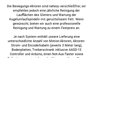
Die Bewegungs-Aktoren sind nahezu verschleißfrei; wir
empfehlen jedoch eine jährliche Reinigung der
Laufflächen des Gleiters und Wartung der
Kugelumlaufspindeln mit geruchslosem Fett. Wenn
gewünscht, bieten wir auch eine professionelle
Reinigung und Wartung zu einem Festpreis an.
Je nach System enthält unsere Lieferung eine
unterschiedliche Anzahl von Motion-Aktoren, Aktoren-
Strom- und Encoderkabeln (jeweils 3 Meter lang),
Bodenplatten, Treiberschrank inklusive AASD-15
Controller und Arduino, einen Not-Aus-Taster sowie
Befestigungsmaterial, um die Aktoren an Ihrem Rig zu
befestigen.
Mit unseren Motion Simulator Systemen, SRA80-H150-
AX-3/4 DOF-DCA und SRA100-H150-AX-3/4 DOF-DCA,
erhalten Sie ein unglaubliches Simracing-Erlebnis mit
höchster Präzision und Geschwindigkeit. Wir empfehlen
diese Systeme allen, die das ultimative
Rennsimulationserlebnis suchen.
Standort