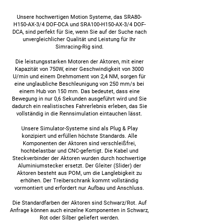
Unsere hochwertigen Motion Systeme, das SRA80-
H150-AX-3/4 DOF-DCA und SRA100-H150-AX-3/4 DOF-
DCA, sind perfekt für Sie, wenn Sie auf der Suche nach
unvergleichlicher Qualität und Leistung für Ihr
Simracing-Rig sind.
Die leistungsstarken Motoren der Aktoren, mit einer
Kapazität von 750W, einer Geschwindigkeit von 3000
U/min und einem Drehmoment von 2,4 NM, sorgen für
eine unglaubliche Beschleunigung von 250 mm/s bei
einem Hub von 150 mm. Das bedeutet, dass eine
Bewegung in nur 0,6 Sekunden ausgeführt wird und Sie
dadurch ein realistisches Fahrerlebnis erleben, das Sie
vollständig in die Rennsimulation eintauchen lässt.
Unsere Simulator-Systeme sind als Plug & Play
konzipiert und erfüllen höchste Standards. Alle
Komponenten der Aktoren sind verschleißfrei,
hochbelastbar und CNC-gefertigt. Die Kabel und
Steckverbinder der Aktoren wurden durch hochwertige
Aluminiumstecker ersetzt. Der Gleiter (Slider) der
Aktoren besteht aus POM, um die Langlebigkeit zu
erhöhen. Der Treiberschrank kommt vollständig
vormontiert und erfordert nur Aufbau und Anschluss.
Die Standardfarben der Aktoren sind Schwarz/Rot. Auf
Anfrage können auch einzelne Komponenten in Schwarz,
Rot oder Silber geliefert werden.